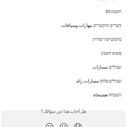
חשבון 10
כשרים והקשרים مهارات وسياقات
מתמטיקה יסודית
פשוט חשבון
שבילים مسارات
שבילים פלוס مسارات زائد
השבחה هشبحاة
هل أجاب هذا عن سؤالك؟
😃
😐
😞