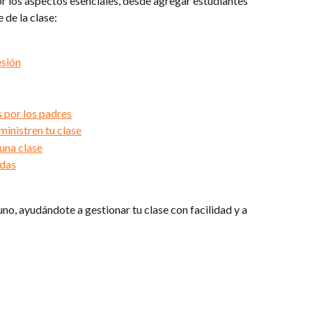
r los aspectos esenciales, desde agregar estudiantes 
 de la clase:
esión
 por los padres
ministren tu clase
una clase
adas
uno, ayudándote a gestionar tu clase con facilidad y a 