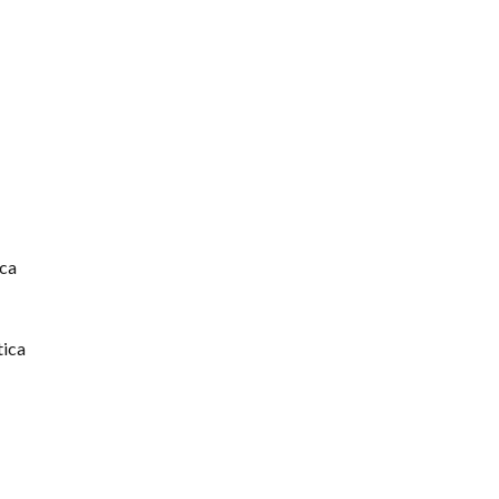
ca
ica