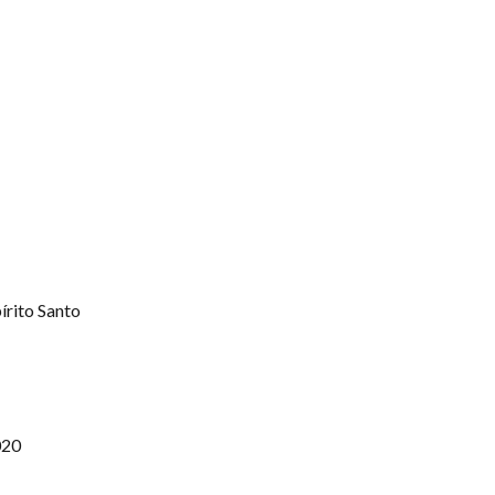
írito Santo
020