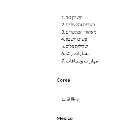
חשבון 10
כשרים והקשרים
מאחורי המספרים
פשוט חשבון
שבילים פלוס
مسارات زائد
مهارات وسياقات
Corea
교육부
México