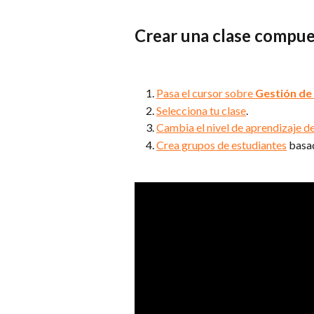
Crear una clase compu
Pasa el cursor sobre 
Gestión de
Selecciona tu clase
.
Cambia el nivel de aprendizaje de
Crea grupos de estudiantes
 basa