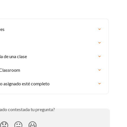
res
a de una clase
 Classroom
jo asignado esté completo
ado contestada tu pregunta?
😞
😐
😃