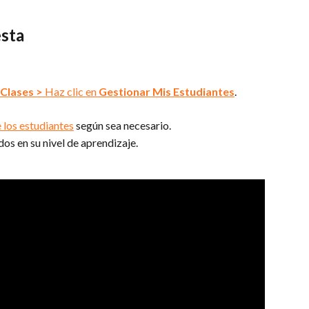
esta
 Clases
>
 Haz clic en 
Gestionar Mis Estudiantes
.
 los estudiantes
 según sea necesario.
dos en su nivel de aprendizaje.