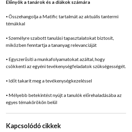
Előnyök a tanárok és a diákok számára
⦁ Összehangolja a Matific tartalmát az aktuális tantermi 
témákkal
⦁ Személyre szabott tanulási tapasztalatokat biztosít, 
miközben fenntartja a tananyag relevanciáját
⦁ Egyszerűsíti a munkafolyamatokat azáltal, hogy 
csökkenti az egyéni tevékenységfeladatok szükségességét.
⦁ Időt takarít meg a tevékenységkezeléssel
⦁ Mélyebb betekintést nyújt a tanulók előrehaladásába az 
egyes témakörökön belül
Kapcsolódó cikkek