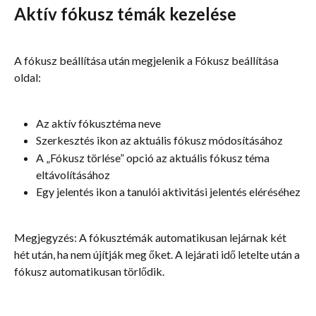
Aktív fókusz témák kezelése
A fókusz beállítása után megjelenik a Fókusz beállítása 
oldal:
Az aktív fókusztéma neve
Szerkesztés ikon az aktuális fókusz módosításához
A „Fókusz törlése” opció az aktuális fókusz téma 
eltávolításához
Egy jelentés ikon a tanulói aktivitási jelentés eléréséhez
Megjegyzés: A fókusztémák automatikusan lejárnak két 
hét után, ha nem újítják meg őket. A lejárati idő letelte után a 
fókusz automatikusan törlődik.