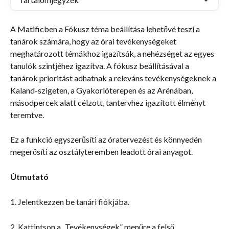
A Matificben a Fókusz téma beállítása lehetővé teszi a 
tanárok számára, hogy az órai tevékenységeket 
meghatározott témákhoz igazítsák, a nehézséget az egyes 
tanulók szintjéhez igazítva. A fókusz beállításával a 
tanárok prioritást adhatnak a releváns tevékenységeknek a 
Kaland-szigeten, a Gyakorlóterepen és az Arénában, 
másodpercek alatt célzott, tantervhez igazított élményt 
teremtve.
Ez a funkció egyszerűsíti az óratervezést és könnyedén 
megerősíti az osztályteremben leadott órai anyagot.
Útmutató
1. Jelentkezzen be tanári fiókjába.
2. Kattintson a „Tevékenységek” menüre a felső 