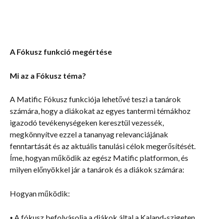
A Fókusz funkció megértése
Mi az a Fókusz téma?
A Matific Fókusz funkciója lehetővé teszi a tanárok 
számára, hogy a diákokat az egyes tantermi témákhoz 
igazodó tevékenységeken keresztül vezessék, 
megkönnyítve ezzel a tananyag relevanciájának 
fenntartását és az aktuális tanulási célok megerősítését. 
Íme, hogyan működik az egész Matific platformon, és 
milyen előnyökkel jár a tanárok és a diákok számára:
Hogyan működik:
⦁ A fókusz befolyásolja a diákok által a Kaland-szigeten 