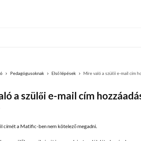
ió
Pedagógusoknak
Első lépések
Mire való a szülői e-mail cím 
aló a szülői e-mail cím hozzáadá
.
il címét a Matific-ben nem kötelező megadni.