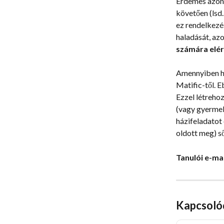
Érdemes azonb
követően (lsd.
ez rendelkezés
haladását, az
számára elér
Amennyiben ho
Matific-től. E
Ezzel létreho
(vagy gyermeke
házifeladatot
oldott meg) s
Tanulói e-ma
Kapcsoló