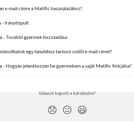
n e-mail címre a Matific használatához?
 - Irányítópult
na - További gyermek hozzáadása
dosíthatok egy tanulóhoz tartozó szülői e-mail címet?
a - Hogyan jelentkezzen be gyermekem a saját Matific fiókjába?
Választ kapott a kérdésére?
😞
😐
😃