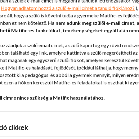
an a szülők e-mail címét is megadni a tanulók létrehozásakor, vag
 
Hogyan adhatom hozzá a szülő e-mail címét a tanuló fiókjához?
 )
re áll, hogy a szülő is követni tudja a gyermeke Matific-es fejlődés
onban ez nem kötelező. 
Ha nem adunk meg szülői e-mail címet, a
hető Matific-es funkciókat, tevékenységeket egyáltalán nem
zzáadjuk a szülő email címét, a szülő kapni fog egy rövid rendsze
bben található egy link, amelyre kattintva a szülő megerősítheti az 
zhat magának egy egyszerű szülői fiókot, amelyen keresztül követ
i) Matific-es haladását, fejlődését, (például láthatja, hogy mennyi
 osztott ki a pedagógus, és abból a gyermek mennyit, milyen ered
őt ezen a fiókon keresztül Matific-es feladatokat is oszthat ki gy
il címre nincs szükség a Matific használatához
.
dó cikkek