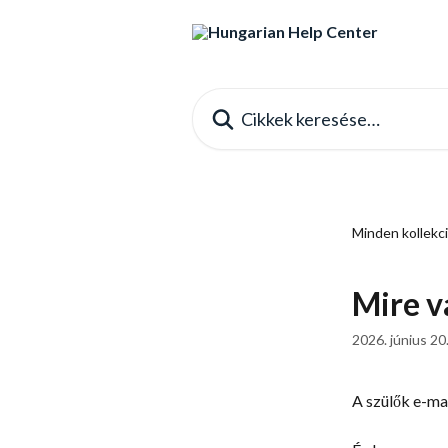
Ugrás a fő tartalomra
Cikkek keresése…
Minden kollekc
Mire v
2026. június 20
A szülők e-ma