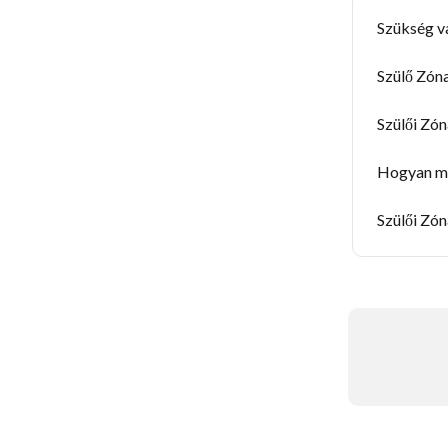
Szükség va
Szülő Zóna
Szülői Zó
Hogyan mó
Szülői Zón