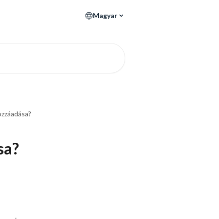
Magyar
hozzáadása?
sa?