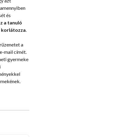
y azt 
, amennyiben 
ét és 
z a tanuló 
 korlátozza
.
rüzenetet a 
e-mail címét. 
heti gyermeke 
 
ményekkel 
ermekének.