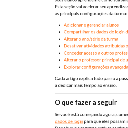
Esta seção vai acelerar seu aprendizad
as principais configurações da turma:
Adicionar e gerenciar alunos
Compartilhar os dados de login d
Alterar o ano/série da turma
Desativar atividades atribuídas p
Conceder acesso a outros profes
Alterar o professor principal de
Explorar configurações avançada
Cada artigo explica tudo passo a pass
a dedicar mais tempo ao ensino.
O que fazer a seguir
Se você está começando agora, come
dados de login
 para que eles possam 
Depois que sua turma estiver configu