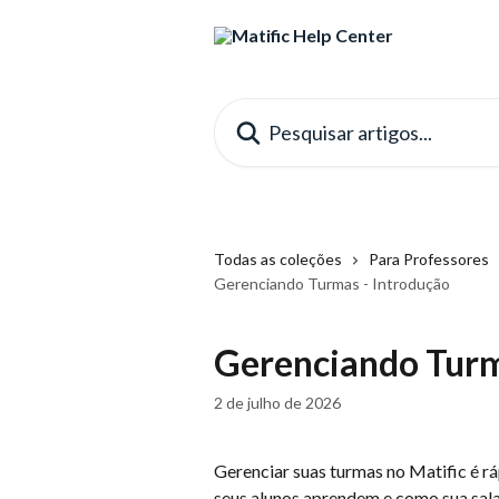
Passar para o conteúdo principal
Pesquisar artigos...
Todas as coleções
Para Professores
Gerenciando Turmas - Introdução
Gerenciando Turm
2 de julho de 2026
Gerenciar suas turmas no Matific é rá
seus alunos aprendem e como sua sala