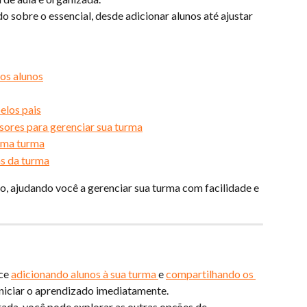
o sobre o essencial, desde adicionar alunos até ajustar 
os alunos
elos pais
sores para gerenciar sua turma
 uma turma
s da turma
o, ajudando você a gerenciar sua turma com facilidade e 
ce 
adicionando alunos à sua turma 
e 
compartilhando os 
iniciar o aprendizado imediatamente.
rada, você pode explorar as outras opções de 