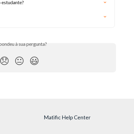
o estudante?
pondeu à sua pergunta?
😞
😐
😃
Matific Help Center