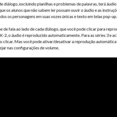
e diálogo, excluindo planilhas e problemas de palavras, terá áudio
que os alunos que não sabem ler possam ouvir o áudio e as instruções
odos os personagens em suas vozes únicas e texto em telas pop-up.
e de fala ao lado de cada diálogo, que você pode clicar para reprod
 K-2, o áudio é reproduzido automaticamente. Para as séries 3 e aci
o clicar. Mas você pode ativar/desativar a reprodução automática
jar nas configurações de volume.