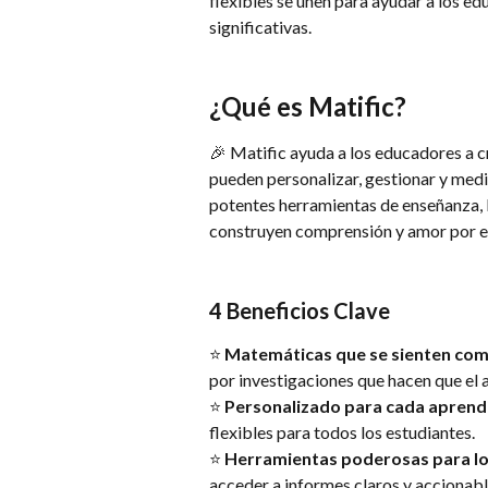
flexibles se unen para ayudar a los ed
significativas.
¿Qué es Matific?
🎉 Matific ayuda a los educadores a cr
pueden personalizar, gestionar y medi
potentes herramientas de enseñanza, M
construyen comprensión y amor por el
4 Beneficios Clave
⭐ 
Matemáticas que se sienten com
por investigaciones que hacen que el 
⭐ 
Personalizado para cada aprend
flexibles para todos los estudiantes.
⭐ 
Herramientas poderosas para l
acceder a informes claros y accionabl