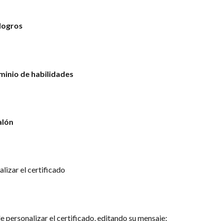
 logros
minio de habilidades
alón
lizar el certificado
 personalizar el certificado, editando su mensaje: