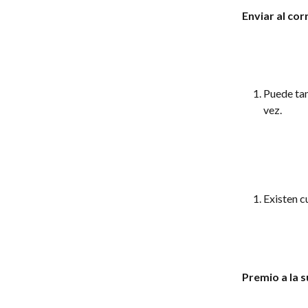
Enviar al cor
Puede tam
vez.
Existen cu
Premio a la 