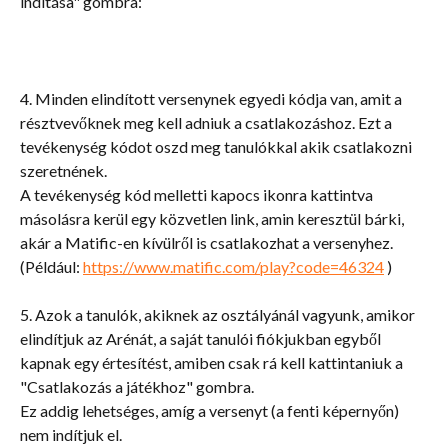
indítása" gombra:
4. Minden elindított versenynek egyedi kódja van, amit a 
résztvevőknek meg kell adniuk a csatlakozáshoz. Ezt a 
tevékenység kódot oszd meg tanulókkal akik csatlakozni 
szeretnének.
A tevékenység kód melletti kapocs ikonra kattintva 
másolásra kerül egy közvetlen link, amin keresztül bárki, 
akár a Matific-en kívülről is csatlakozhat a versenyhez. 
(Például: 
https://www.matific.com/play?code=46324
 )
5. Azok a tanulók, akiknek az osztályánál vagyunk, amikor 
elindítjuk az Arénát, a saját tanulói fiókjukban egyből 
kapnak egy értesítést, amiben csak rá kell kattintaniuk a 
"Csatlakozás a játékhoz" gombra.
Ez addig lehetséges, amíg a versenyt (a fenti képernyőn) 
nem indítjuk el.