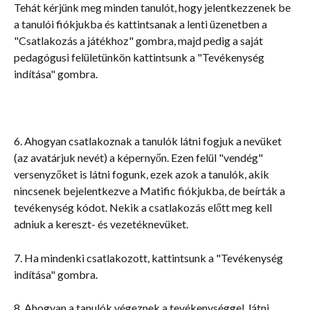
Tehát kérjünk meg minden tanulót, hogy jelentkezzenek be 
a tanulói fiókjukba és kattintsanak a lenti üzenetben a 
"Csatlakozás a játékhoz" gombra, majd pedig a saját 
pedagógusi felületünkön kattintsunk a "Tevékenység 
indítása" gombra.
6. Ahogyan csatlakoznak a tanulók látni fogjuk a nevüket 
(az avatárjuk nevét) a képernyőn. Ezen felül "vendég" 
versenyzőket is látni fogunk, ezek azok a tanulók, akik 
nincsenek bejelentkezve a Matific fiókjukba, de beírták a 
tevékenység kódot. Nekik a csatlakozás előtt meg kell 
adniuk a kereszt- és vezetéknevüket.
7. Ha mindenki csatlakozott, kattintsunk a "Tevékenység 
indítása" gombra.
8. Ahogyan a tanulók végeznek a tevékenységgel, látni 