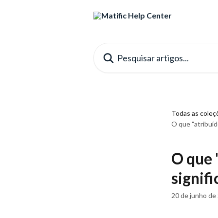
Passar para o conteúdo principal
Pesquisar artigos...
Todas as coleç
O que "atribuíd
O que 
signifi
20 de junho de