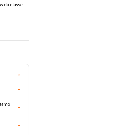
s da classe 
mesmo 