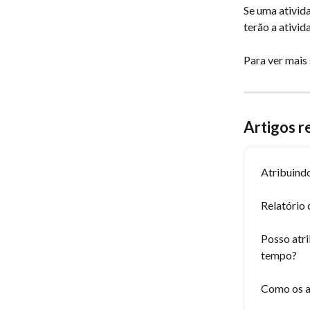
Se uma ativida
terão a ativid
Para ver mais 
Artigos r
Atribuindo
Relatório
Posso atri
tempo?
Como os a