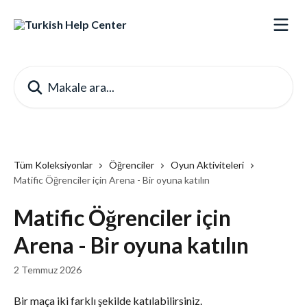
Ana içeriğe geç
Makale ara...
Tüm Koleksiyonlar
Öğrenciler
Oyun Aktiviteleri
Matific Öğrenciler için Arena - Bir oyuna katılın
Matific Öğrenciler için
Arena - Bir oyuna katılın
2 Temmuz 2026
Bir maça iki farklı şekilde katılabilirsiniz.