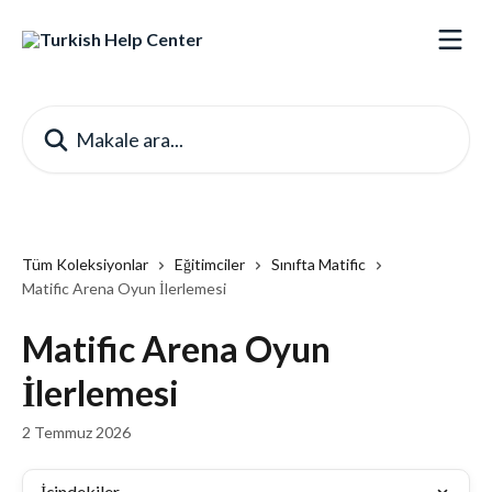
Ana içeriğe geç
Makale ara...
Tüm Koleksiyonlar
Eğitimciler
Sınıfta Matific
Matific Arena Oyun İlerlemesi
Matific Arena Oyun
İlerlemesi
2 Temmuz 2026
İçindekiler