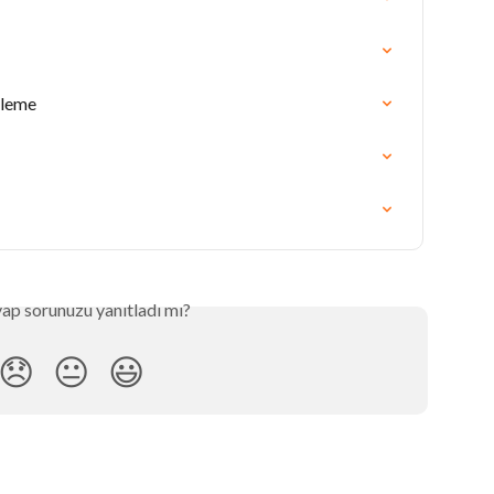
rleme
ap sorunuzu yanıtladı mı?
😞
😐
😃