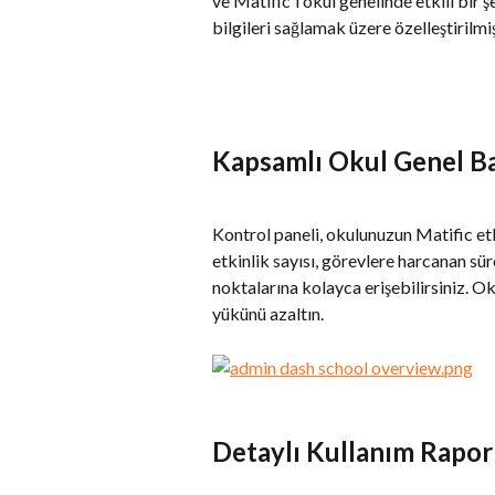
ve Matific'i okul genelinde etkili bir ş
bilgileri sağlamak üzere özelleştirilmiş
Kapsamlı Okul Genel Ba
Kontrol paneli, okulunuzun Matific etk
etkinlik sayısı, görevlere harcanan süre
noktalarına kolayca erişebilirsiniz. Ok
yükünü azaltın.
Detaylı Kullanım Rapor