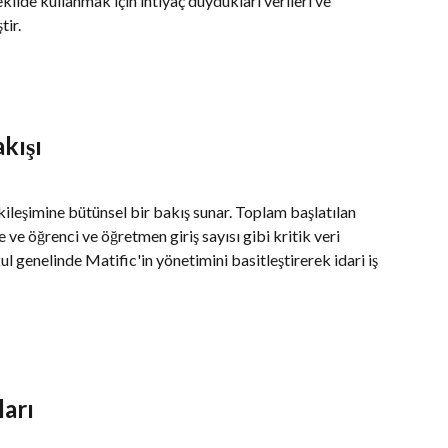
ekilde kullanmak için ihtiyaç duydukları verileri ve 
tir.
kışı
ileşimine bütünsel bir bakış sunar. Toplam başlatılan 
 ve öğrenci ve öğretmen giriş sayısı gibi kritik veri 
ul genelinde Matific'in yönetimini basitleştirerek idari iş 
ları